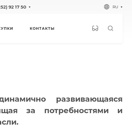
252) 92 17 50
RU
КУПКИ
КОНТАКТЫ
инамично развивающаяся
дящая за потребностями и
асли.