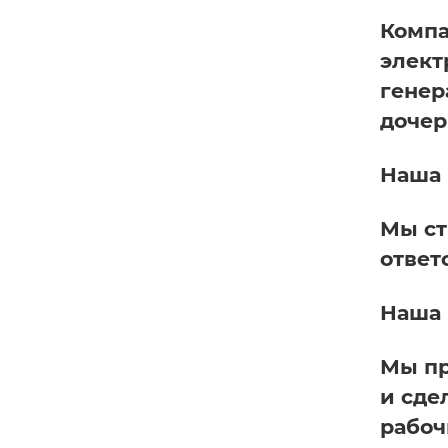
Компа
элект
генер
дочер
Наша
Мы ст
ответ
Наша
Мы пр
и сде
рабоч