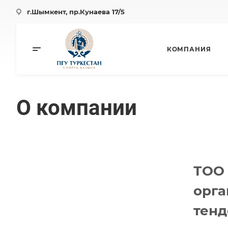
г.Шымкен
т, пр.Кунаева 17/5
КОМПАНИЯ
О компании
ТОО
орг
тенд